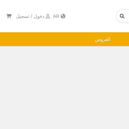
AR
دخول
/
تسجيل
العروض