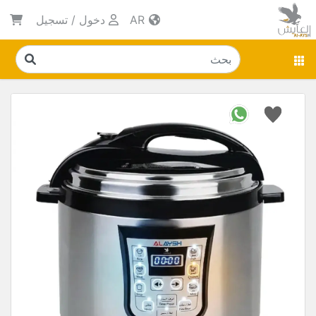
AR
دخول
/
تسجيل