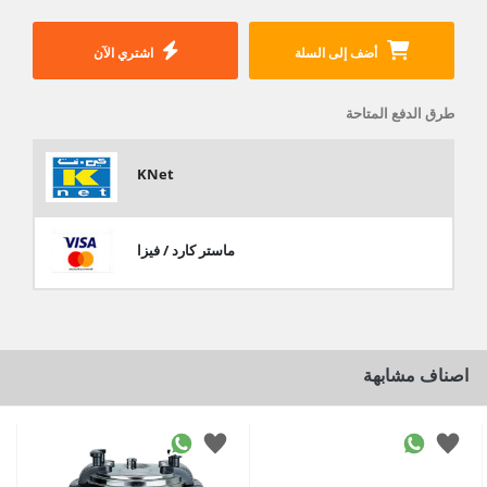
أضف إلى السلة
اشتري الآن
طرق الدفع المتاحة
KNet
ماستر كارد / فيزا
اصناف مشابهة