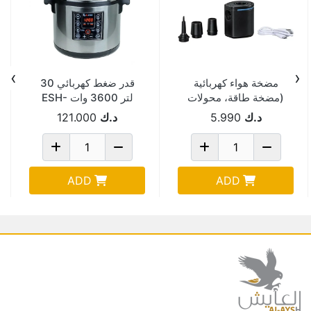
›
‹
مضخة هواء كهربائية
قدر ضغط كهربائي 30
(مضخة طاقة، محولات
لتر 3600 وات ESH-
صمامات ثلاثية) 62289
0106
د.ك
5.990
د.ك
121.000
ADD
ADD