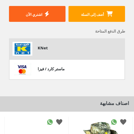
أضف إلى السلة
اشتري الآن
طرق الدفع المتاحة
KNet
ماستر كارد / فيزا
اصناف مشابهة