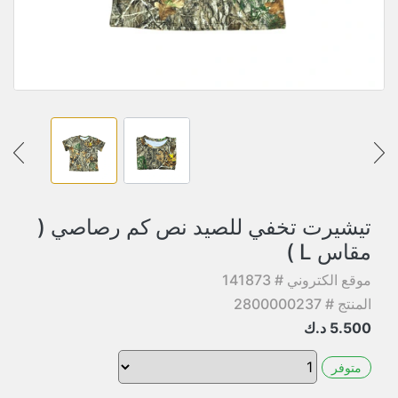
تيشيرت تخفي للصيد نص كم رصاصي (
مقاس L )
موقع الكتروني # 141873
المنتج # 2800000237
5.500
د.ك
متوفر