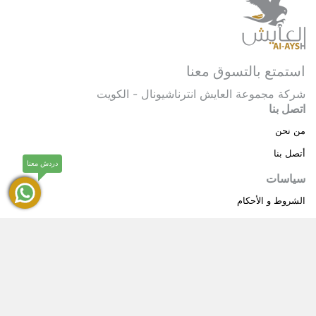
استمتع بالتسوق معنا
شركة مجموعة العايش انترناشيونال - الكويت
اتصل بنا
من نحن
أتصل بنا
دردش معنا
سياسات
الشروط و الأحكام
سياسة خاصة
حقوق النشر © 2025 مجموعة العايش انترناشيونال . كل
®
الحقوق محفوظة.
العايش