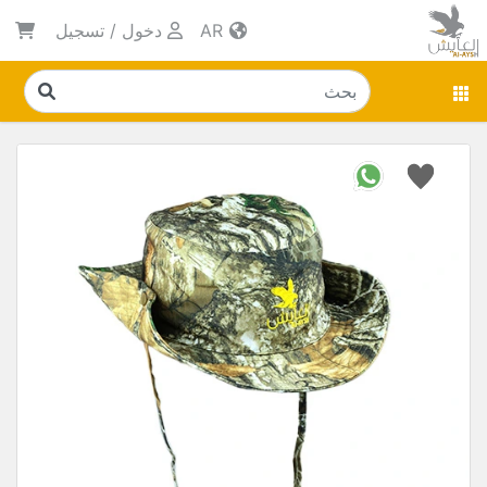
AR
دخول
/
تسجيل