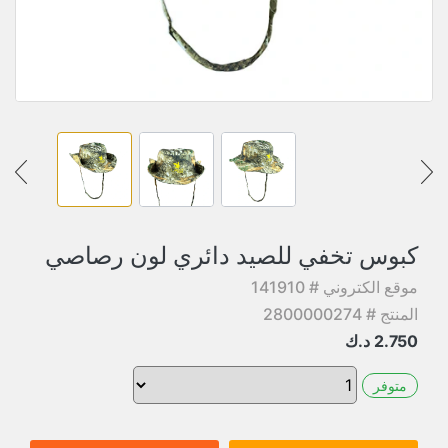
كبوس تخفي للصيد دائري لون رصاصي
موقع الكتروني # 141910
المنتج # 2800000274
2.750
د.ك
متوفر