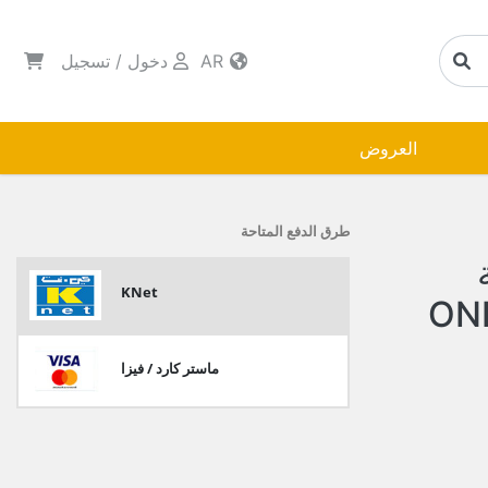
AR
دخول
/
تسجيل
العروض
طرق الدفع المتاحة
KNet
ماستر كارد / فيزا