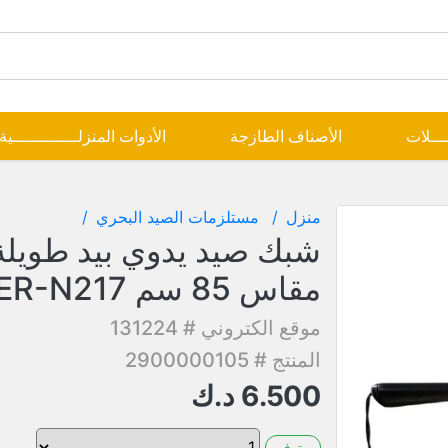
ــــلات
الأصناف الطازجة
الأدوات المنزلـــــــــــــية
منزل
مستلزمات الصيد البحري
شبك صيد يدوي بيد طويلة
مقاس 85 سم ONER-N217
موقع الكتروني # 131224
المنتج # 2900000105
6.500
د.ك
متوفر