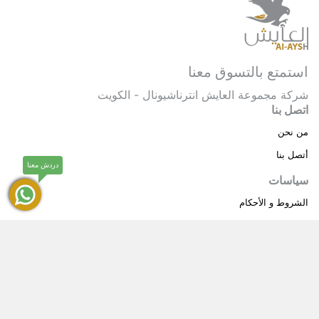
استمتع بالتسوق معنا
شركة مجموعة العايش انترناشيونال - الكويت
اتصل بنا
من نحن
أتصل بنا
دردش معنا
سياسات
الشروط و الأحكام
سياسة خاصة
حقوق النشر © 2025 مجموعة العايش انترناشيونال . كل
®
الحقوق محفوظة.
العايش