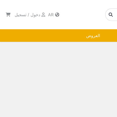
AR
دخول
/
تسجيل
العروض