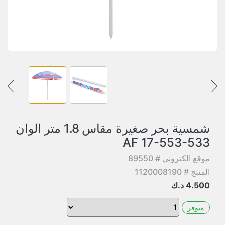
شمسية بحر صغيرة مقاس 1.8 متر الوان
AF 17-553-533
موقع الكتروني # 89550
المنتج # 1120008190
4.500
د.ك
متوفر