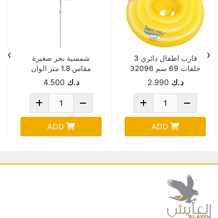
›
‹
قارب اطفال دائري 3
شمسية بحر صغيرة
حلقات 69 سم 32096
مقاس 1.8 متر الوان
مختلفة AF 17-553
د.ك
2.990
د.ك
4.500
ADD
ADD