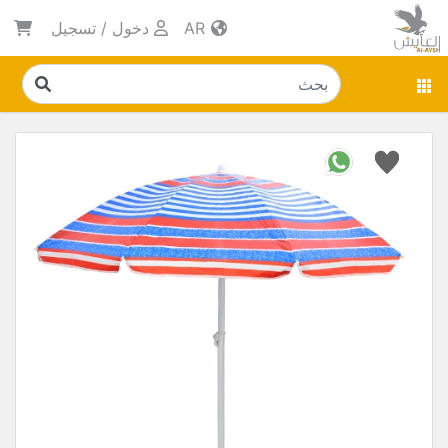
AR
دخول
/
تسجيل