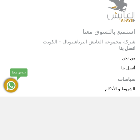
استمتع بالتسوق معنا
شركة مجموعة العايش انترناشيونال - الكويت
اتصل بنا
من نحن
أتصل بنا
دردش معنا
سياسات
الشروط و الأحكام
سياسة خاصة
حقوق النشر © 2025 مجموعة العايش انترناشيونال . كل
®
الحقوق محفوظة.
العايش