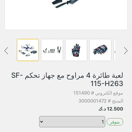
لعبة طائرة 4 مراوح مع جهاز تحكم SF-
115-H263
موقع الكتروني # 151490
المنتج # 3000001472
12.500
د.ك
متوفر