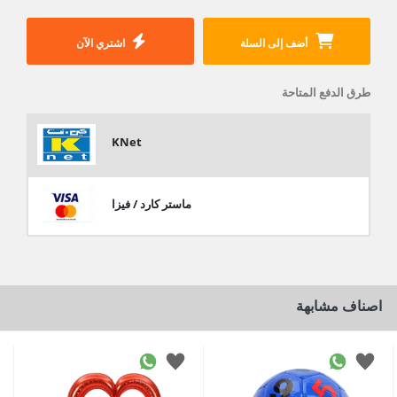
أضف إلى السلة
اشتري الآن
طرق الدفع المتاحة
KNet
ماستر كارد / فيزا
اصناف مشابهة