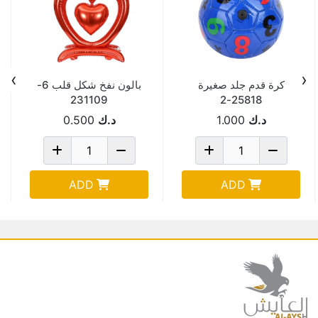
›
‹
كرة قدم جلد صغيرة
بالون نفخ شكل قلب 6-
231109
25818-2
د.ك
1.000
د.ك
0.500
ADD
ADD