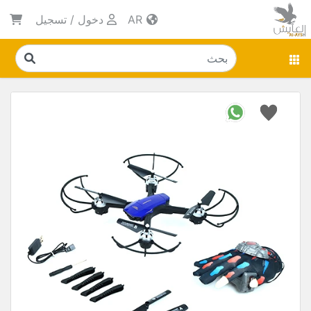
AR
دخول
/
تسجيل