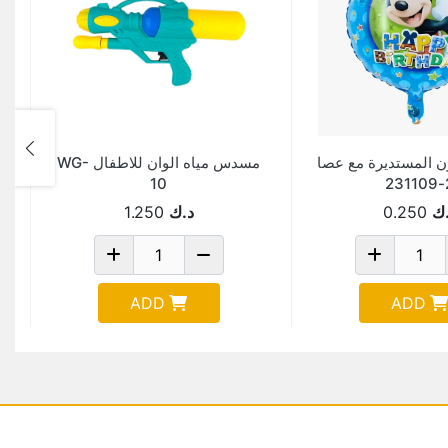
ون المستديرة مع عصا
مسدس مياه الوان للاطفال WG-
10
2-
ك
0.250
د.ك
1.250
ADD
ADD