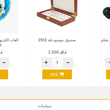
 تحكم
صندوق دومينو جلد 2512
العاب الكرت
231109
د.ك
2.500
د.
ADD
سياسات