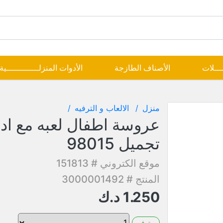
ــــلات
الأصناف الطازجة
الأدوات المنزلـــــــــــــية
منزل
الالعاب و الترفيه
عروسة اطفال لعبه مع اد
تجميل 98015
موقع الكتروني # 151813
المنتج # 3000001492
1.250
د.ك
متوفر