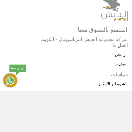
استمتع بالتسوق معنا
شركة مجموعة العايش انترناشيونال - الكويت
اتصل بنا
من نحن
أتصل بنا
دردش معنا
سياسات
الشروط و الأحكام
سياسة خاصة
حقوق النشر © 2025 مجموعة العايش انترناشيونال . كل
®
الحقوق محفوظة.
العايش