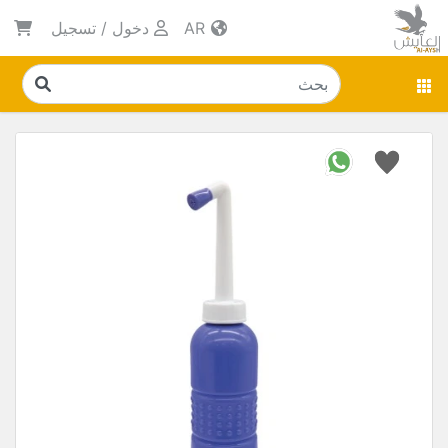
AR
دخول
/
تسجيل