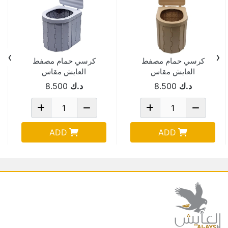
›
‹
كرسي حمام مصفط
كرسي حمام مصفط
العايش مقاس
العايش مقاس
28*33*30 سم - بيجG
28*33*30 سم -
د.ك
8.500
د.ك
8.500
رماديY
ADD
ADD