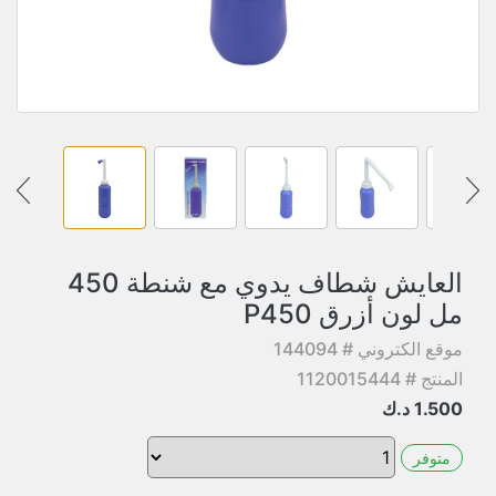
العايش شطاف يدوي مع شنطة 450
مل لون أزرق P450
موقع الكتروني # 144094
المنتج # 1120015444
1.500
د.ك
متوفر