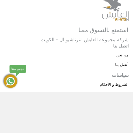
استمتع بالتسوق معنا
شركة مجموعة العايش انترناشيونال - الكويت
اتصل بنا
من نحن
أتصل بنا
دردش معنا
سياسات
الشروط و الأحكام
سياسة خاصة
حقوق النشر © 2025 مجموعة العايش انترناشيونال . كل
®
الحقوق محفوظة.
العايش