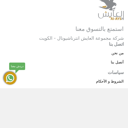
استمتع بالتسوق معنا
شركة مجموعة العايش انترناشيونال - الكويت
اتصل بنا
من نحن
أتصل بنا
دردش معنا
سياسات
الشروط و الأحكام
سياسة خاصة
حقوق النشر © 2025 مجموعة العايش انترناشيونال . كل
®
الحقوق محفوظة.
العايش