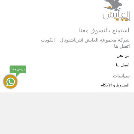
استمتع بالتسوق معنا
شركة مجموعة العايش انترناشيونال - الكويت
اتصل بنا
من نحن
أتصل بنا
دردش معنا
سياسات
الشروط و الأحكام
سياسة خاصة
حقوق النشر © 2025 مجموعة العايش انترناشيونال . كل
®
الحقوق محفوظة.
العايش