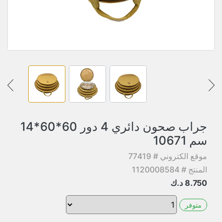
جراب صحون دائري 4 دور 60*60*14
سم 10671
موقع الكتروني # 77419
المنتج # 1120008584
8.750
د.ك
متوفر