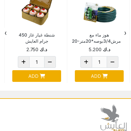
›
‹
هوز ماء مع
شنطة غيار غاز 450
مرش3/4بوصه*20مترWPG20-
جرام العايش
1
35*25*15 سم ربيعي
د.ك
5.200
د.ك
2.750
AYS-1533
ADD
ADD