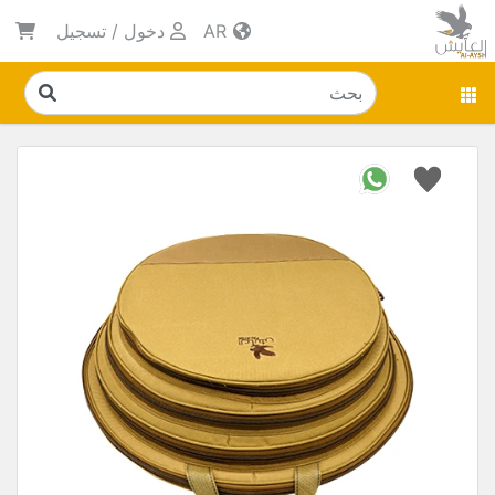
AR
دخول
/
تسجيل