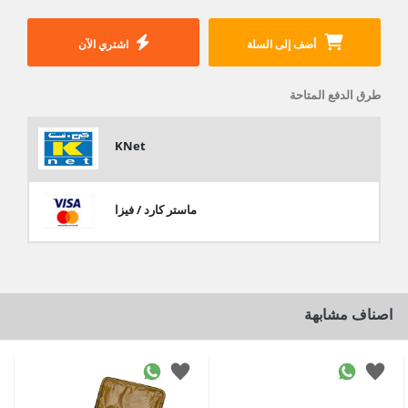
أضف إلى السلة
اشتري الآن
طرق الدفع المتاحة
KNet
ماستر كارد / فيزا
اصناف مشابهة