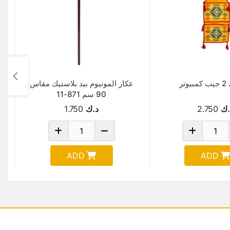
تر
عكاز المونيوم بيد بلاستيك مقاس
90 سم 871-11
.ك
2.750
د.ك
1.750
ADD
ADD