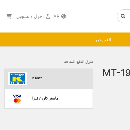
AR
دخول
/
تسجيل
العروض
طرق الدفع المتاحة
KNet
ماستر كارد / فيزا