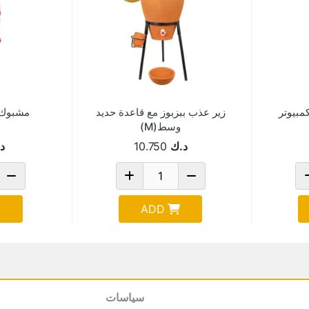
زير عذب ببزبوز مع قاعدة حديد
مشبوك 2 جيب كمبيو
وسط(M)
د.ك
10.750
د
ADD
سياسات