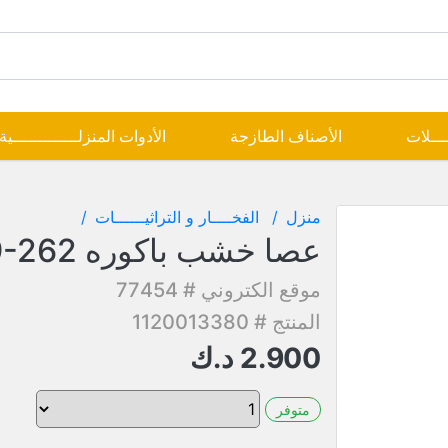
ــــلات
الأصناف الطازجة
الأدوات المنزلـــــــــــــية
منزل
الفخــــار و التراثيــــــات
عصا خشب باكوره MT-19-262
موقع الكتروني # 77454
المنتج # 1120013380
2.900
د.ك
متوفر