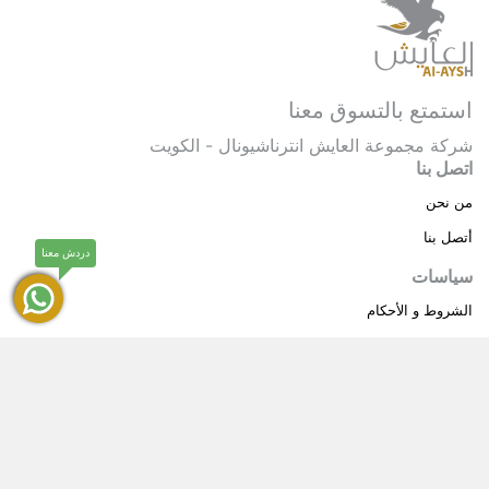
استمتع بالتسوق معنا
شركة مجموعة العايش انترناشيونال - الكويت
اتصل بنا
من نحن
أتصل بنا
دردش معنا
سياسات
الشروط و الأحكام
سياسة خاصة
حقوق النشر © 2025 مجموعة العايش انترناشيونال . كل
®
الحقوق محفوظة.
العايش