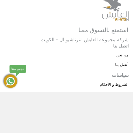
استمتع بالتسوق معنا
شركة مجموعة العايش انترناشيونال - الكويت
اتصل بنا
من نحن
أتصل بنا
دردش معنا
سياسات
الشروط و الأحكام
سياسة خاصة
حقوق النشر © 2025 مجموعة العايش انترناشيونال . كل
®
الحقوق محفوظة.
العايش