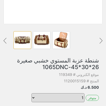
شنطة عزبة المستوي خشبي صغيرة
26*30*45-1065DNC
موقع الكتروني # 119349
المنتج # 1120015159
6.500
د.ك
متوفر