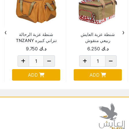
›
‹
شنطة عزبة العايش
شنطة عزبة الرحالة
ربيعي منقوش
تنزاني كبيره TNZANY
21*30*42 سم 1074B
1023-1022C
د.ك
6.250
د.ك
9.750
ADD
ADD