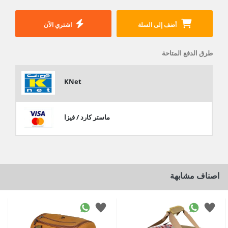
أضف إلى السلة
اشتري الآن
طرق الدفع المتاحة
KNet
ماستر كارد / فيزا
اصناف مشابهة