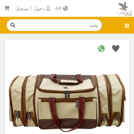
AR
دخول
/
تسجيل