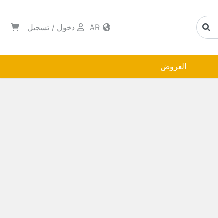
AR
دخول
/
تسجيل
العروض