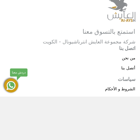
استمتع بالتسوق معنا
شركة مجموعة العايش انترناشيونال - الكويت
اتصل بنا
من نحن
أتصل بنا
دردش معنا
سياسات
الشروط و الأحكام
سياسة خاصة
حقوق النشر © 2025 مجموعة العايش انترناشيونال . كل
®
الحقوق محفوظة.
العايش