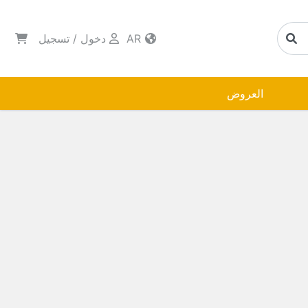
AR
دخول
/
تسجيل
العروض