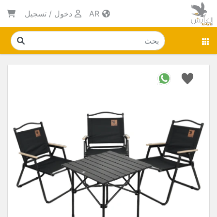
AR
دخول
/
تسجيل