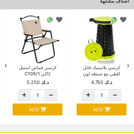
اصناف مشابهة
›
‹
كرسي بلاستيك قابل
كرسي قماش استيل
للطي مع شنطة لون
كاكي C109/1
اصفر TS-YB
د.ك
4.750
د.ك
5.250
ADD
ADD