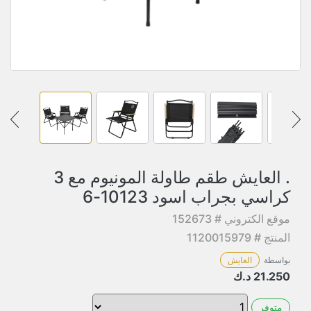
. العايش طقم طاولة المونيوم مع 3
كراسي بجراب اسود 10123-6
موقع الكتروني # 152673
المنتج # 1120015979
بواسطة
العايش
21.250
د.ك
متوفر