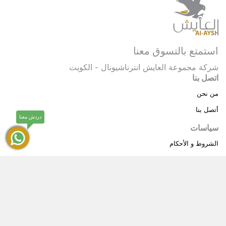
استمتع بالتسوق معنا
شركة مجموعة العايش انترناشيونال - الكويت
اتصل بنا
من نحن
أتصل بنا
دردش معنا
سياسات
الشروط و الأحكام
سياسة خاصة
حقوق النشر © 2025 مجموعة العايش انترناشيونال . كل
®
الحقوق محفوظة.
العايش