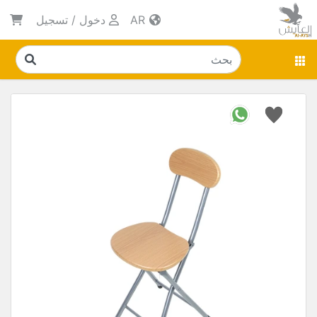
AR
دخول
/
تسجيل