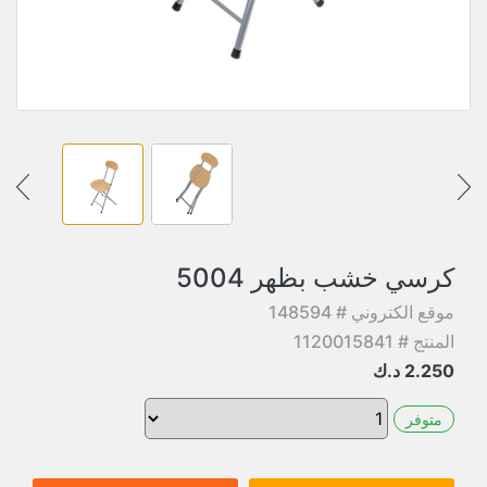
كرسي خشب بظهر 5004
موقع الكتروني # 148594
المنتج # 1120015841
2.250
د.ك
متوفر