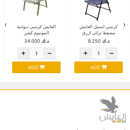
›
‹
كرسي استيل العايش
العايش كرسي ديوانية
مصفط تراثي ازرق
المونيوم كشن
AYSH-1238-9
61*75*90 سم
د.ك
9.250
د.ك
24.000
YTC24056
ADD
ADD