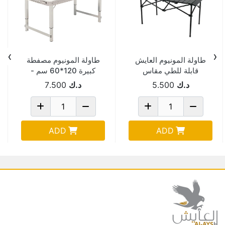
›
‹
طاولة المونيوم العايش
طاولة المونيوم مصفطة
قابلة للطي مقاس
كبيرة 120*60 سم -
55*95 سم D11006
TABLE-2-TB-01
د.ك
5.500
د.ك
7.500
ADD
ADD