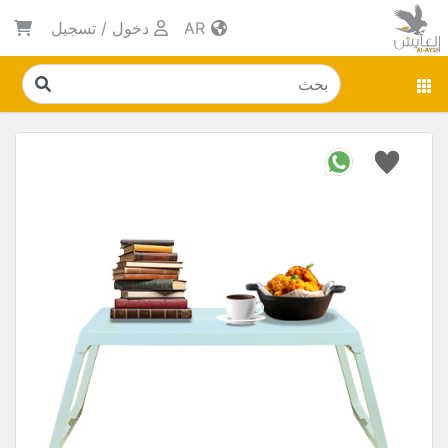
AR
دخول
/
تسجيل