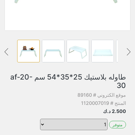
طاوله بلاستيك 25*35*54 سم af-20-
30
موقع الكتروني # 89160
المنتج # 1120007019
2.500
د.ك
متوفر