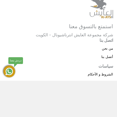
استمتع بالتسوق معنا
شركة مجموعة العايش انترناشيونال - الكويت
اتصل بنا
من نحن
أتصل بنا
دردش معنا
سياسات
الشروط و الأحكام
سياسة خاصة
حقوق النشر © 2025 مجموعة العايش انترناشيونال . كل
®
الحقوق محفوظة.
العايش