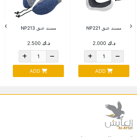
›
‹
مسند عنق NP221
مسند عنق NP213
د.ك
2.000
د.ك
2.500
ADD
ADD