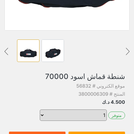
شنطة قماش اسود 70000
موقع الكتروني # 56832
المنتج # 3800006309
4.500
د.ك
متوفر