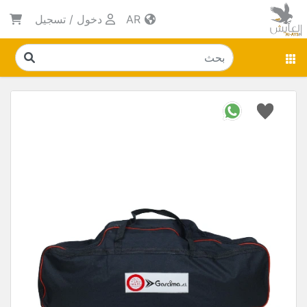
AR
دخول
/
تسجيل