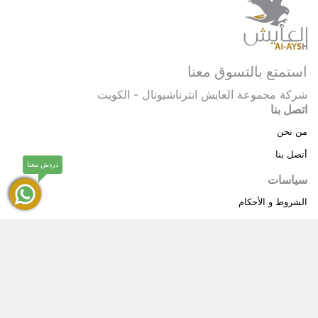
استمتع بالتسوق معنا
شركة مجموعة العايش انترناشيونال - الكويت
اتصل بنا
من نحن
أتصل بنا
دردش معنا
سياسات
الشروط و الأحكام
سياسة خاصة
حقوق النشر © 2025 مجموعة العايش انترناشيونال . كل
®
الحقوق محفوظة.
العايش