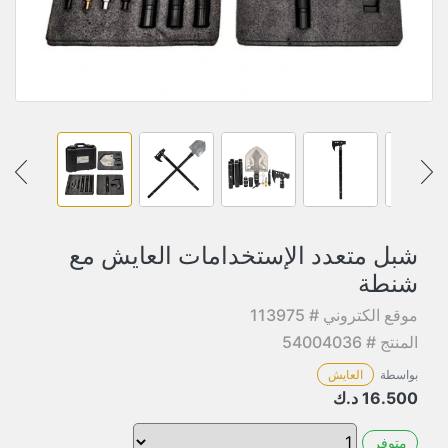
شبل متعدد الإستخدامات العايش مع
شنطة
موقع الكتروني # 113975
المنتج # 54004036
بواسطة
العايش
16.500
د.ك
متوفر