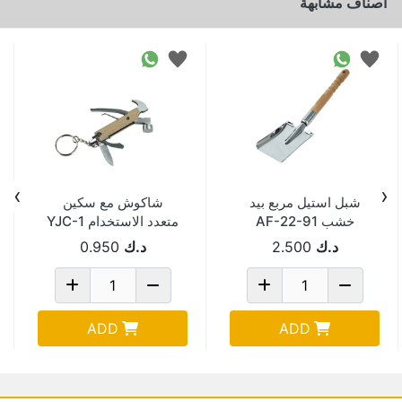
اصناف مشابهة
›
‹
شبل استيل مربع بيد
شاكوش مع سكين
خشب AF-22-91
متعدد الاستخدام YJC-1
د.ك
2.500
د.ك
0.950
ADD
ADD