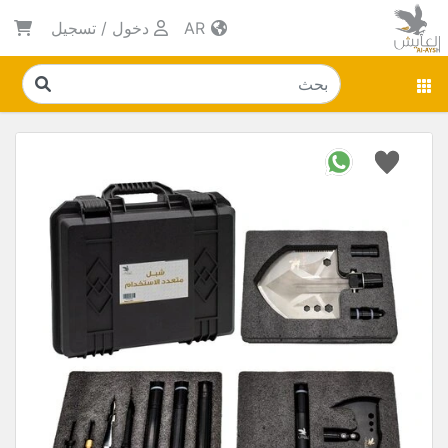
AR
دخول
/
تسجيل