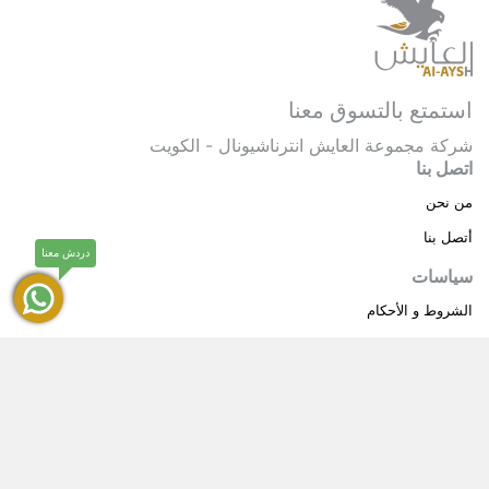
استمتع بالتسوق معنا
شركة مجموعة العايش انترناشيونال - الكويت
اتصل بنا
من نحن
أتصل بنا
دردش معنا
سياسات
الشروط و الأحكام
سياسة خاصة
حقوق النشر © 2025 مجموعة العايش انترناشيونال . كل
®
الحقوق محفوظة.
العايش