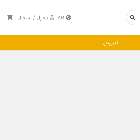
AR
دخول
/
تسجيل
العروض