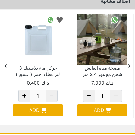
اصناف مشابهة
›
‹
مضخة مياه العايش
جركل ماء بلاستيك 3
شحن مع هوز 2.4 متر
لتر غطاء احمر ( عسق )
اكسجين شحن
د.ك
7.000
د.ك
0.400
ADD
ADD