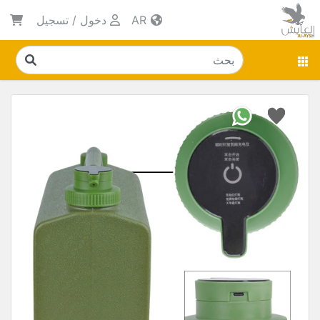
AR
دخول
/
تسجيل