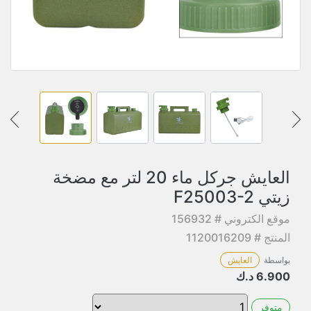
العايش جركل ماء 20 لتر مع مضخة
زيتي F25003-2
موقع الكتروني # 156932
المنتج # 1120016209
بواسطة
العايش
6.900
د.ك
متوفر