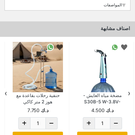
المواصفات
اصناف مشابهة
›
‹
مضخة مياه العايش -
حنفية رحلات بقاعدة مع
S30B-5 W-3.8V-
هوز 2 متر كاكي
10149FULL
30*9.5*19.5CM
د.ك
4.500
د.ك
7.750