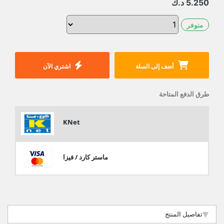
5.250
د.ك
متوفر
أضف إلى السلة
اشتري الآن
طرق الدفع المتاحة
KNet
ماستر كارد / فيزا
تفاصيل المنتج