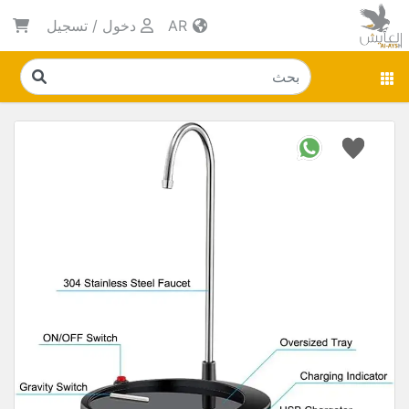
AR
دخول
/
تسجيل