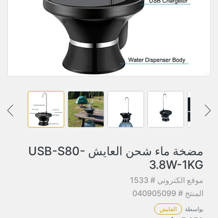
مضخة ماء شحن العايش USB-S80-
3.8W-1KG
موقع الكتروني # 1533
المنتج # 040905099
بواسطة
العايش