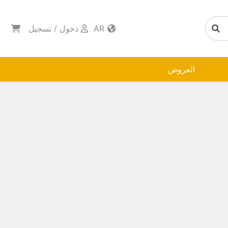
AR
دخول
/
تسجيل
العروض