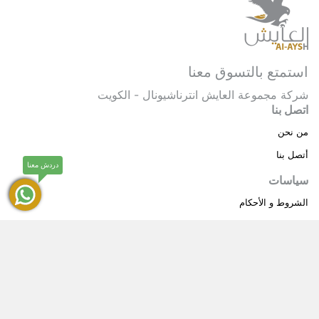
استمتع بالتسوق معنا
شركة مجموعة العايش انترناشيونال - الكويت
اتصل بنا
من نحن
أتصل بنا
دردش معنا
سياسات
الشروط و الأحكام
سياسة خاصة
حقوق النشر © 2025 مجموعة العايش انترناشيونال . كل
®
الحقوق محفوظة.
العايش