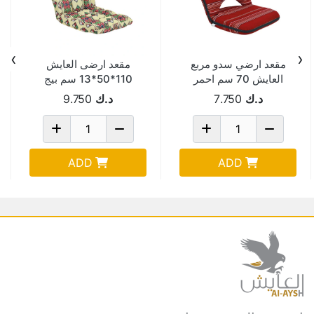
›
‹
مقعد ارضي سدو مربع
مقعد ارضى العايش
العايش 70 سم احمر
110*50*13 سم بيج
IVORY AYSH-
AYS-3-SDR
د.ك
7.750
د.ك
9.750
0193dm-BI2
ADD
ADD