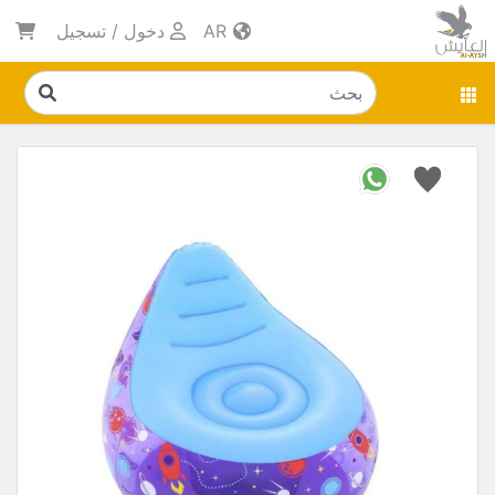
AR
دخول
/
تسجيل