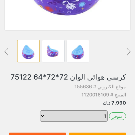
كرسي هوائي الوان 72*72*64 75122
موقع الكتروني # 155636
المنتج # 1120016109
7.990
د.ك
متوفر