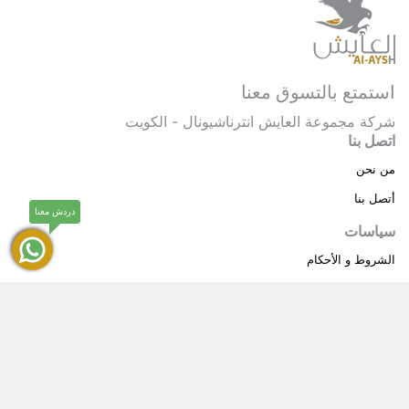
استمتع بالتسوق معنا
شركة مجموعة العايش انترناشيونال - الكويت
اتصل بنا
من نحن
أتصل بنا
دردش معنا
سياسات
الشروط و الأحكام
سياسة خاصة
حقوق النشر © 2025 مجموعة العايش انترناشيونال . كل
®
الحقوق محفوظة.
العايش