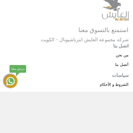
استمتع بالتسوق معنا
شركة مجموعة العايش انترناشيونال - الكويت
اتصل بنا
من نحن
أتصل بنا
دردش معنا
سياسات
الشروط و الأحكام
سياسة خاصة
حقوق النشر © 2025 مجموعة العايش انترناشيونال . كل
®
الحقوق محفوظة.
العايش