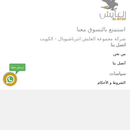
استمتع بالتسوق معنا
شركة مجموعة العايش انترناشيونال - الكويت
اتصل بنا
من نحن
أتصل بنا
دردش معنا
سياسات
الشروط و الأحكام
سياسة خاصة
حقوق النشر © 2025 مجموعة العايش انترناشيونال . كل
®
الحقوق محفوظة.
العايش