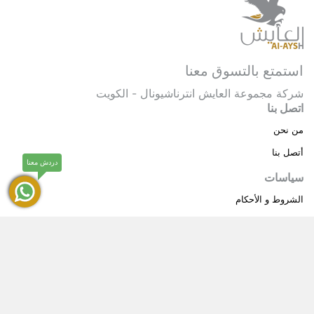
استمتع بالتسوق معنا
شركة مجموعة العايش انترناشيونال - الكويت
اتصل بنا
من نحن
أتصل بنا
دردش معنا
سياسات
الشروط و الأحكام
سياسة خاصة
حقوق النشر © 2025 مجموعة العايش انترناشيونال . كل
®
الحقوق محفوظة.
العايش