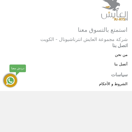
استمتع بالتسوق معنا
شركة مجموعة العايش انترناشيونال - الكويت
اتصل بنا
من نحن
أتصل بنا
دردش معنا
سياسات
الشروط و الأحكام
سياسة خاصة
حقوق النشر © 2025 مجموعة العايش انترناشيونال . كل
®
الحقوق محفوظة.
العايش