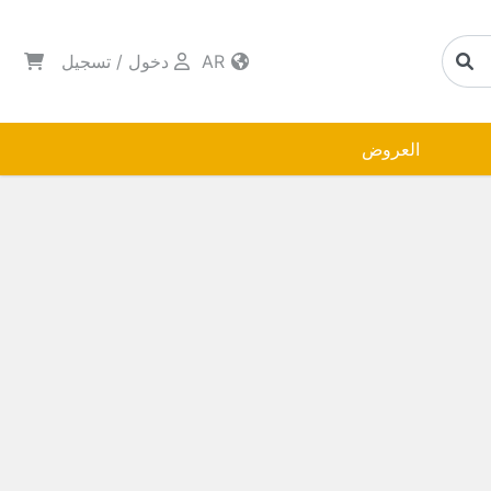
AR
دخول
/
تسجيل
العروض