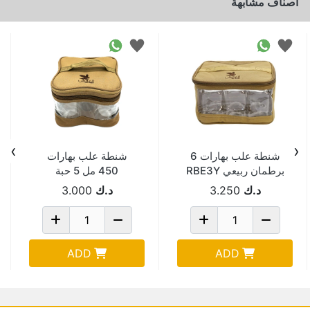
اصناف مشابهة
›
‹
شنطة علب بهارات 6
شنطة علب بهارات
برطمان ربيعي RBE3Y
450 مل 5 حبة
10693-1
19*19*14سم 1419A
د.ك
3.250
د.ك
3.000
ADD
ADD