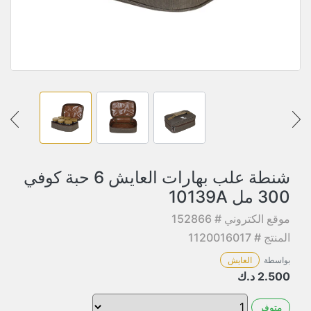
شنطة علب بهارات العايش 6 حبة كوفي
300 مل 10139A
موقع الكتروني # 152866
المنتج # 1120016017
بواسطة
العايش
2.500
د.ك
متوفر