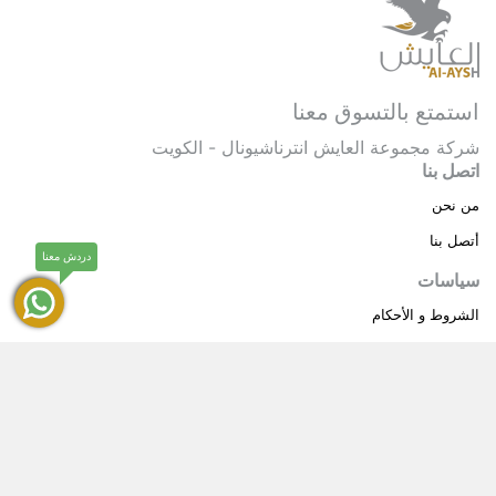
استمتع بالتسوق معنا
شركة مجموعة العايش انترناشيونال - الكويت
اتصل بنا
من نحن
أتصل بنا
دردش معنا
سياسات
الشروط و الأحكام
سياسة خاصة
حقوق النشر © 2025 مجموعة العايش انترناشيونال . كل
®
الحقوق محفوظة.
العايش