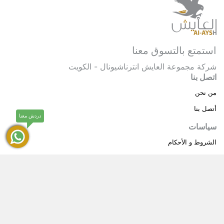
استمتع بالتسوق معنا
شركة مجموعة العايش انترناشيونال - الكويت
اتصل بنا
من نحن
أتصل بنا
دردش معنا
سياسات
الشروط و الأحكام
سياسة خاصة
حقوق النشر © 2025 مجموعة العايش انترناشيونال . كل
®
الحقوق محفوظة.
العايش