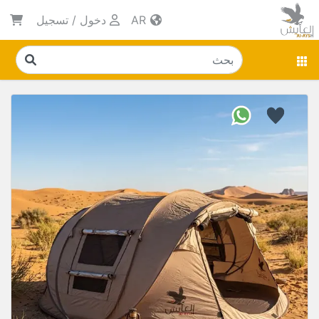
AR
دخول
/
تسجيل