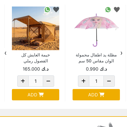
›
‹
مظلة يد اطفال محمولة
خيمة العايش كل
الوان مقاس 50 سم
الفصول رملي
LA-1
210*350 سم ALL
د.ك
0.990
د.ك
165.000
SEASONS
ADD
ADD