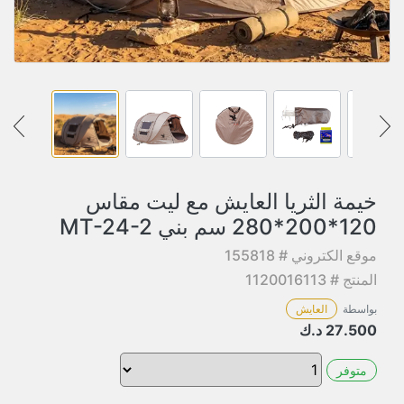
خيمة الثريا العايش مع ليت مقاس
120*200*280 سم بني MT-24-2
موقع الكتروني # 155818
المنتج # 1120016113
بواسطة
العايش
27.500
د.ك
متوفر